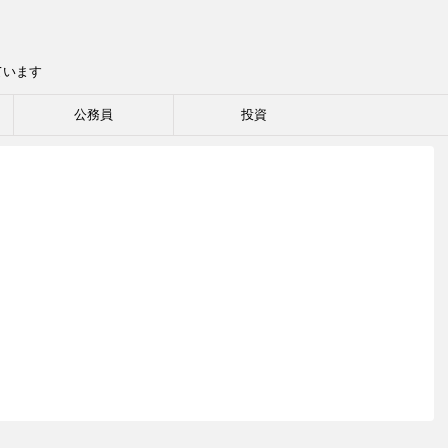
ています
公務員
投資